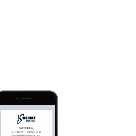
kımızda
SATIN AL
İNDİR
Destek