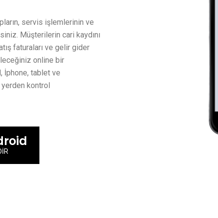
pların, servis işlemlerinin ve
siniz. Müşterilerin cari kaydını
tış faturaları ve gelir gider
ileceğiniz online bir
, İphone, tablet ve
r yerden kontrol
roid
DİR