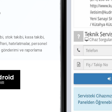
e
i, stok takibi, kasa takibi,
fteri, hatırlatmalar, personel
l gönderimi ve raporlama
roid
DİR