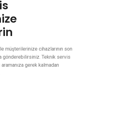
is
nize
in
le müşterilerinize cihazlarının son
a gönderebilirsiniz. Teknik servis
i aramanıza gerek kalmadan
.