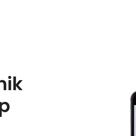
Anasayfa
Hak
nik
ip